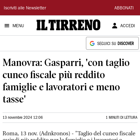
Il
Iscriviti alle Newsletter
ABBONATI
Tirreno
MENU
ACCEDI
SEGUICI SU
DISCOVER
Manovra: Gasparri, 'con taglio
cuneo fiscale più reddito
famiglie e lavoratori e meno
tasse'
13 novembre 2024 12:06
1 MINUTI DI LETTURA
Roma, 13 nov. (Adnkronos) - "Taglio del cuneo fiscale