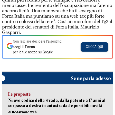
quindi più reddito per le famiglie e i lavoratori e
meno tasse. Incremento dell’occupazione ma faremo
ancora di più. Una manovra che ha il sostegno di
Forza Italia ma puntiamo su una web tax più forte
contro i colossi della rete". Così ai microfoni del Tg2 il
presidente dei senatori di Forza Italia, Maurizio
Gasparri.
Non lasciare decidere l'algoritmo:
CLICCA QUI
scegli
Il Tirreno
per le tue notizie su Google
Se ne parla adesso
Le proposte
Nuovo codice della strada, dalla patente a 17 anni al
sorpasso a destra in autostrada: le possibili novità
di Redazione web