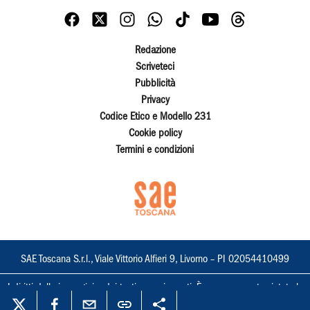
Redazione
Scriveteci
Pubblicità
Privacy
Codice Etico e Modello 231
Cookie policy
Termini e condizioni
SAE Toscana S.r.l., Viale Vittorio Alfieri 9, Livorno – PI 02054410499
I diritti delle immagini e dei testi sono riservati. È espressamente vietata la
loro riproduzione con qualsiasi mezzo e l'adattamento totale o parziale.