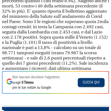
precedenti quando i casi erano 8.942. Salgono anche i
morti, 53 contro i 40 della settimana precedente (il
32% in più). E' quanto riporta il bollettino aggiornato
del ministero della Salute sull'andamento di Covid
nel Paese. Sono 3 le regioni che superano quota 2mila
contagi censiti: in testa la Campania con 2.492 casi,
seguita dalla Lombardia con 2.453 casi, e dal Lazio
con 2.178 positivi. Sopra quota mille il Veneto (1.152)
e la Puglia (1.101) Il tasso di positività a livello
nazionale è pari a 13,8% - calcolato su un totale di
98.771 tamponi eseguiti (erano 79.967 la scorsa
settimana) - e sale di 2,6 punti percentuali rispetto a
quello dei 7 giorni precedenti (11,2%). Sale incidenza
e aumentano i ricoveri: dati ultima settimana
Non lasciare decidere l'algoritmo:
CLICCA QUI
scegli
Il Tirreno
per le tue notizie su Google