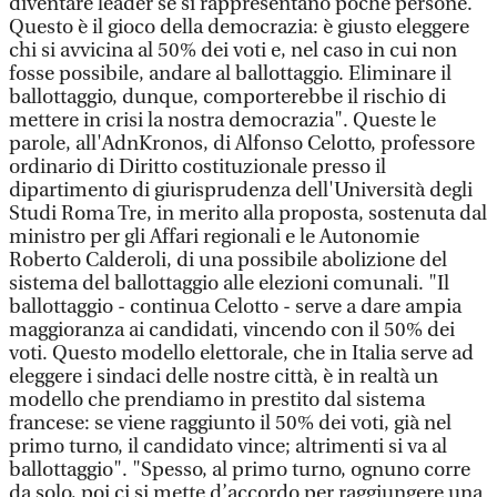
diventare leader se si rappresentano poche persone.
Questo è il gioco della democrazia: è giusto eleggere
chi si avvicina al 50% dei voti e, nel caso in cui non
fosse possibile, andare al ballottaggio. Eliminare il
ballottaggio, dunque, comporterebbe il rischio di
mettere in crisi la nostra democrazia". Queste le
parole, all'AdnKronos, di Alfonso Celotto, professore
ordinario di Diritto costituzionale presso il
dipartimento di giurisprudenza dell'Università degli
Studi Roma Tre, in merito alla proposta, sostenuta dal
ministro per gli Affari regionali e le Autonomie
Roberto Calderoli, di una possibile abolizione del
sistema del ballottaggio alle elezioni comunali. "Il
ballottaggio - continua Celotto - serve a dare ampia
maggioranza ai candidati, vincendo con il 50% dei
voti. Questo modello elettorale, che in Italia serve ad
eleggere i sindaci delle nostre città, è in realtà un
modello che prendiamo in prestito dal sistema
francese: se viene raggiunto il 50% dei voti, già nel
primo turno, il candidato vince; altrimenti si va al
ballottaggio". "Spesso, al primo turno, ognuno corre
da solo, poi ci si mette d’accordo per raggiungere una