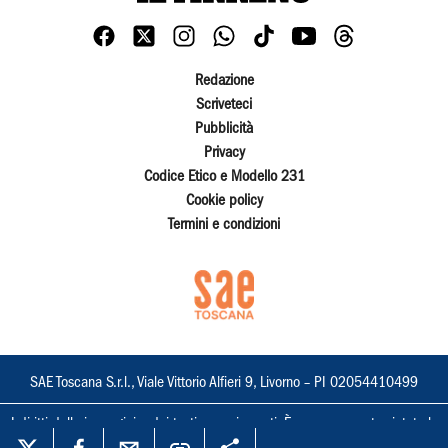
Redazione
Scriveteci
Pubblicità
Privacy
Codice Etico e Modello 231
Cookie policy
Termini e condizioni
SAE Toscana S.r.l., Viale Vittorio Alfieri 9, Livorno – PI 02054410499
I diritti delle immagini e dei testi sono riservati. È espressamente vietata la
loro riproduzione con qualsiasi mezzo e l'adattamento totale o parziale.