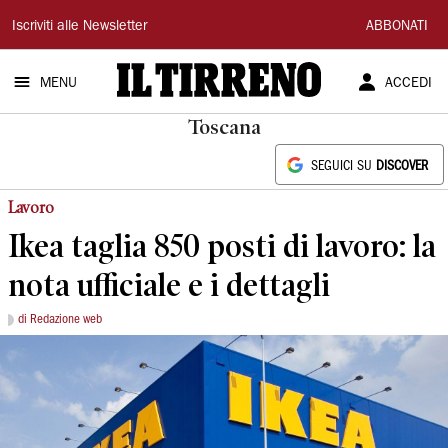
Il
Iscriviti alle Newsletter
ABBONATI
Tirreno
MENU
ACCEDI
Toscana
SEGUICI SU
DISCOVER
Lavoro
Ikea taglia 850 posti di lavoro: la
nota ufficiale e i dettagli
di Redazione web