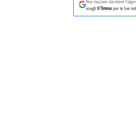
Non lasciare decidere l'algor
scegli
Il Tirreno
per le tue not