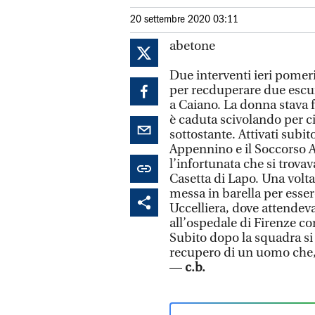
20 settembre 2020 03:11
abetone
Due interventi ieri pomer
per recduperare due escur
a Caiano. La donna stava
è caduta scivolando per ci
sottostante. Attivati subi
Appennino e il Soccorso 
l’infortunata che si trovav
Casetta di Lapo. Una volta
messa in barella per essere
Uccelliera, dove attendeva
all’ospedale di Firenze con 
Subito dopo la squadra si è
recupero di un uomo che, c
—
c.b.