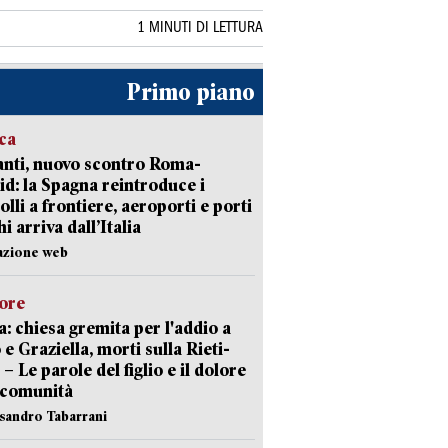
1 MINUTI DI LETTURA
Primo piano
ica
nti, nuovo scontro Roma-
d: la Spagna reintroduce i
olli a frontiere, aeroporti e porti
i arriva dall’Italia
azione web
lore
: chiesa gremita per l'addio a
 e Graziella, morti sulla Rieti-
 – Le parole del figlio e il dolore
 comunità
ssandro Tabarrani