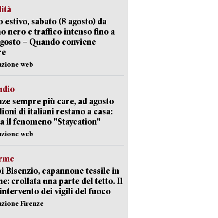
lità
 estivo, sabato (8 agosto) da
no nero e traffico intenso fino a
agosto – Quando conviene
re
azione web
udio
ze sempre più care, ad agosto
lioni di italiani restano a casa:
a il fenomeno "Staycation"
azione web
arme
 Bisenzio, capannone tessile in
e: crollata una parte del tetto. Il
intervento dei vigili del fuoco
azione Firenze