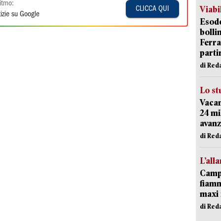
itmo:
Viabi
CLICCA QUI
izie su Google
Esodo
bolli
Ferr
parti
di Red
Lo st
Vacan
24 mi
avanz
di Red
L’all
Campi
fiamm
maxi 
di Red