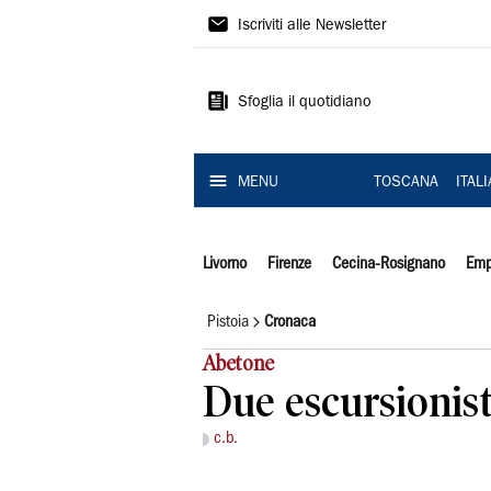
Il
Iscriviti alle Newsletter
Tirreno
Sfoglia il quotidiano
MENU
TOSCANA
ITAL
Livorno
Firenze
Cecina-Rosignano
Emp
Pistoia
Cronaca
Abetone
Due escursionist
c.b.