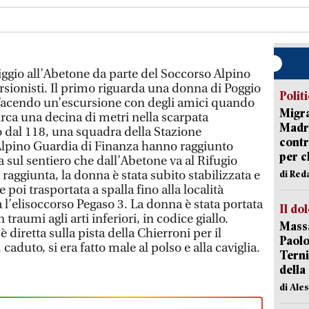
iggio all’Abetone da parte del Soccorso Alpino
sionisti. Il primo riguarda una donna di Poggio
Polit
 facendo un’escursione con degli amici quando
Migra
rca una decina di metri nella scarpata
Madri
to dal 118, una squadra della Stazione
contr
Alpino Guardia di Finanza hanno raggiunto
per ch
a sul sentiero che dall’Abetone va al Rifugio
 raggiunta, la donna è stata subito stabilizzata e
di Red
 poi trasportata a spalla fino alla località
 l’elisoccorso Pegaso 3. La donna è stata portata
Il do
traumi agli arti inferiori, in codice giallo.
Massa
 diretta sulla pista della Chierroni per il
Paolo
aduto, si era fatto male al polso e alla caviglia.
Terni
della
di Ale