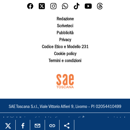
Redazione
Scriveteci
Pubblicità
Privacy
Codice Etico e Modello 231
Cookie policy
Termini e condizioni
SAE Toscana S.r.l., Viale Vittorio Alfieri 9, Livorno – PI 02054410499
I diritti delle immagini e dei testi sono riservati. È espressamente vietata la
loro riproduzione con qualsiasi mezzo e l'adattamento totale o parziale.