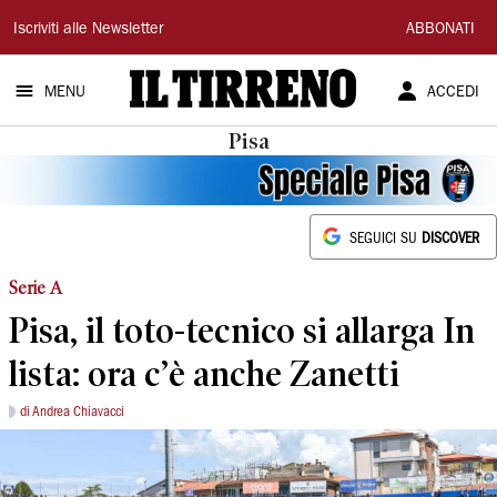
Il
Iscriviti alle Newsletter
ABBONATI
Tirreno
MENU
ACCEDI
Pisa
SEGUICI SU
DISCOVER
Serie A
Pisa, il toto-tecnico si allarga In
lista: ora c’è anche Zanetti
di Andrea Chiavacci