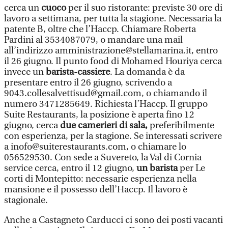
cerca un
cuoco
per il suo ristorante: previste 30 ore di
lavoro a settimana, per tutta la stagione. Necessaria la
patente B, oltre che l’Haccp. Chiamare Roberta
Pardini al 3534087079, o mandare una mail
all’indirizzo amministrazione@stellamarina.it, entro
il 26 giugno. Il punto food di Mohamed Houriya cerca
invece un
barista-cassiere
. La domanda è da
presentare entro il 26 giugno, scrivendo a
9043.collesalvettisud@gmail.com, o chiamando il
numero 3471285649. Richiesta l’Haccp. Il gruppo
Suite Restaurants, la posizione è aperta fino 12
giugno, cerca
due camerieri di sala,
preferibilmente
con esperienza, per la stagione. Se interessati scrivere
a inofo@suiterestaurants.com, o chiamare lo
056529530. Con sede a Suvereto, la Val di Cornia
service cerca, entro il 12 giugno,
un barista
per Le
corti di Montepitto: necessarie esperienza nella
mansione e il possesso dell’Haccp. Il lavoro è
stagionale.
Anche a Castagneto Carducci ci sono dei posti vacanti