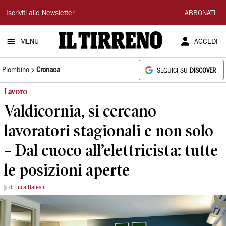
Il
Iscriviti alle Newsletter
ABBONATI
Tirreno
MENU
ACCEDI
Piombino
Cronaca
SEGUICI SU
DISCOVER
Lavoro
Valdicornia, si cercano
lavoratori stagionali e non solo
– Dal cuoco all’elettricista: tutte
le posizioni aperte
di Luca Balestri