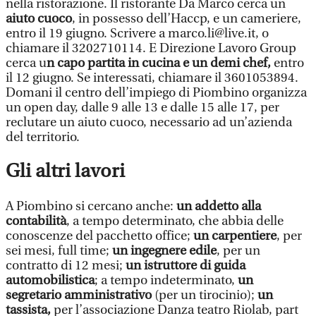
nella ristorazione. Il ristorante Da Marco cerca un
aiuto cuoco
, in possesso dell’Haccp, e un cameriere,
entro il 19 giugno. Scrivere a marco.li@live.it, o
chiamare il 3202710114. E Direzione Lavoro Group
cerca u
n capo partita in cucina e un demi chef,
entro
il 12 giugno. Se interessati, chiamare il 3601053894.
Domani il centro dell’impiego di Piombino organizza
un open day, dalle 9 alle 13 e dalle 15 alle 17, per
reclutare un aiuto cuoco, necessario ad un’azienda
del territorio.
Gli altri lavori
A Piombino si cercano anche:
un addetto alla
contabilità
, a tempo determinato, che abbia delle
conoscenze del pacchetto office;
un carpentiere
, per
sei mesi, full time;
un ingegnere edile
, per un
contratto di 12 mesi;
un istruttore di guida
automobilistica
; a tempo indeterminato,
un
segretario amministrativo
(per un tirocinio);
un
tassista,
per l’associazione Danza teatro Riolab, part