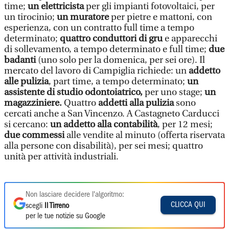
time;
un elettricista
per gli impianti fotovoltaici, per
un tirocinio;
un muratore
per pietre e mattoni, con
esperienza, con un contratto full time a tempo
determinato;
quattro conduttori di gru
e apparecchi
di sollevamento, a tempo determinato e full time;
due
badanti
(uno solo per la domenica, per sei ore). Il
mercato del lavoro di Campiglia richiede: un
addetto
alle pulizia
, part time, a tempo determinato;
un
assistente di studio odontoiatrico,
per uno stage;
un
magazziniere.
Quattro
addetti alla pulizia
sono
cercati anche a San Vincenzo. A Castagneto Carducci
si cercano:
un addetto alla contabilità
, per 12 mesi;
due commessi
alle vendite al minuto (offerta riservata
alla persone con disabilità), per sei mesi; quattro
unità per attività industriali.
Non lasciare decidere l'algoritmo:
CLICCA QUI
scegli
Il Tirreno
per le tue notizie su Google