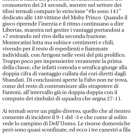
cronometro dei 24 secondi, mentre nel settore dei
tifosi termali compare lo striscione “#Io sono 141”
dedicato alle 140 vittime del Moby Prince. Quando il
gioco riprende l’inerzia e il ritmo continuano a dire
Libertas, maestra nel gestire i vantaggi portandosi a
+7 entrando nel vivo della seconda frazione.
Montecatini lotta ma subisce centimetri e chili,
vivendo per il resto di espedienti e fiammate
individuali, con Arrigoni nelle vesti del più prolifico.
Troppo poco per impensierire veramente la prima
della classe, che infatti comoda e serafica giunge alla
doppia cifra di vantaggio cullata dai cori diretti dagli
Sbandati. Di conclusioni aperte la Fabo non ne trova,
come del resto di contromisure allo strapotere di
Fantoni, all’intervallo già in doppia doppia con il
computo dei rimbalzi di squadra che segna 27-11.
Ai termali serve un piglio diverso, quello che al rientro
consente di incidere il 9-1 del -3 e che come al solito
vede lo zampino di Dell’Uomo. Le risorse domestiche
però sono quasi sconfinate, ed ecco i tre canestri a fila