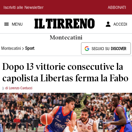
Il
Iscriviti alle Newsletter
ABBONATI
Tirreno
MENU
ACCEDI
Montecatini
Montecatini
Sport
SEGUICI SU
DISCOVER
Dopo 13 vittorie consecutive la
capolista Libertas ferma la Fabo
di Lorenzo Carducci