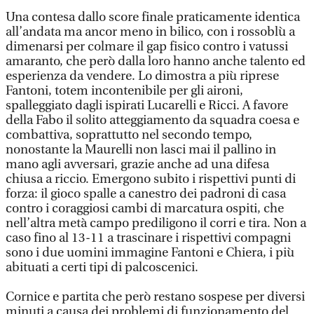
Una contesa dallo score finale praticamente identica
all’andata ma ancor meno in bilico, con i rossoblù a
dimenarsi per colmare il gap fisico contro i vatussi
amaranto, che però dalla loro hanno anche talento ed
esperienza da vendere. Lo dimostra a più riprese
Fantoni, totem incontenibile per gli aironi,
spalleggiato dagli ispirati Lucarelli e Ricci. A favore
della Fabo il solito atteggiamento da squadra coesa e
combattiva, soprattutto nel secondo tempo,
nonostante la Maurelli non lasci mai il pallino in
mano agli avversari, grazie anche ad una difesa
chiusa a riccio. Emergono subito i rispettivi punti di
forza: il gioco spalle a canestro dei padroni di casa
contro i coraggiosi cambi di marcatura ospiti, che
nell’altra metà campo prediligono il corri e tira. Non a
caso fino al 13-11 a trascinare i rispettivi compagni
sono i due uomini immagine Fantoni e Chiera, i più
abituati a certi tipi di palcoscenici.
Cornice e partita che però restano sospese per diversi
minuti a causa dei problemi di funzionamento del