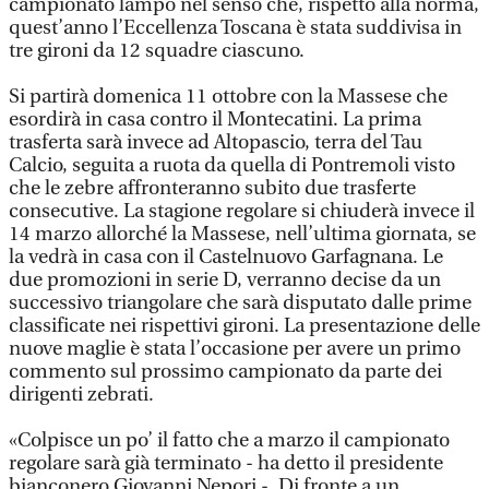
campionato lampo nel senso che, rispetto alla norma,
quest’anno l’Eccellenza Toscana è stata suddivisa in
tre gironi da 12 squadre ciascuno.
Si partirà domenica 11 ottobre con la Massese che
esordirà in casa contro il Montecatini. La prima
trasferta sarà invece ad Altopascio, terra del Tau
Calcio, seguita a ruota da quella di Pontremoli visto
che le zebre affronteranno subito due trasferte
consecutive. La stagione regolare si chiuderà invece il
14 marzo allorché la Massese, nell’ultima giornata, se
la vedrà in casa con il Castelnuovo Garfagnana. Le
due promozioni in serie D, verranno decise da un
successivo triangolare che sarà disputato dalle prime
classificate nei rispettivi gironi. La presentazione delle
nuove maglie è stata l’occasione per avere un primo
commento sul prossimo campionato da parte dei
dirigenti zebrati.
«Colpisce un po’ il fatto che a marzo il campionato
regolare sarà già terminato - ha detto il presidente
bianconero Giovanni Nepori -. Di fronte a un