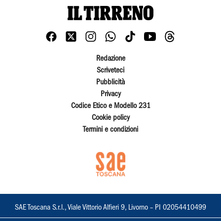
Redazione
Scriveteci
Pubblicità
Privacy
Codice Etico e Modello 231
Cookie policy
Termini e condizioni
SAE Toscana S.r.l., Viale Vittorio Alfieri 9, Livorno – PI 02054410499