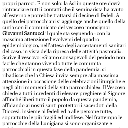
propri parroci. E non solo: la Asl in queste ore dovrà
rintracciare tutti i contatti che il seminarista ha avuto
all’esterno e potrebbe trattarsi di decine di fedeli. A
quello dei parrocchiani si aggiunge anche quello della
curia con il comunicato del vescovo monsignor
Giovanni Santucci
il quale sta seguendo «con la
massima attenzione l’evolversi del quadro
epidemiologico, nell'attesa degli accertamenti sanitari
del caso, in vista della ripresa delle attività pastorali».
Scrive il vescovo: «Siamo consapevoli del periodo non
facile che stanno vivendo tutte le comunità
parrocchiali in questa fase della pandemia, si
ribadisce che la Chiesa invita sempre alla massima
attenzione in occasione delle celebrazioni liturgiche e
negli altri momenti della vita parrocchiale». Il Vescovo
chiede a tutti i credenti di elevare preghiere al Signore
affinché liberi tutto il popolo da questa pandemia,
affidando ai nostri santi protettori i sacerdoti della
Diocesi, insieme ai fedeli ed a alle persone tutte,
soprattutto le più fragili ed indifese. Nel frattempo le
parrocchie della Lunigiana si sono organizzate e