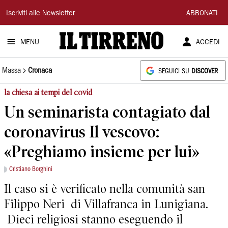
Il
Iscriviti alle Newsletter
ABBONATI
Tirreno
MENU
ACCEDI
Massa
Cronaca
SEGUICI SU
DISCOVER
la chiesa ai tempi del covid
Un seminarista contagiato dal
coronavirus Il vescovo:
«Preghiamo insieme per lui»
Cristiano Borghini
Il caso si è verificato nella comunità san
Filippo Neri di Villafranca in Lunigiana.
Dieci religiosi stanno eseguendo il