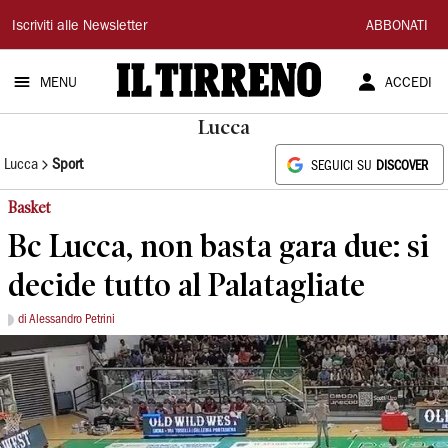
Il
Iscriviti alle Newsletter
ABBONATI
Tirreno
MENU
ACCEDI
Lucca
Lucca
Sport
SEGUICI SU
DISCOVER
Basket
Bc Lucca, non basta gara due: si
decide tutto al Palatagliate
di Alessandro Petrini