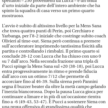
spettatori – 250 provenienti da Lucca – e un’onda
d’urto iniziale da parte dell’intero ambiente che ha
spinto la squadra di casa verso un primo quarto
mostruoso.
L’avvio è subito di altissimo livello per la Mens Sana
che trova quattro punti di Perin, poi Cerchiaro e
Yarbanga, per l’8-2 iniziale che costringe subito coach
Olivieri al time-out. Siena però continua a premere
sull’acceleratore imprimendo tantissima fisicità alla
partita e controllando i rimbalzi. Il primo quarto si
conclude 28-12 con Lucca che ha chiuso con uno 0
su 7 dall’arco. Nella seconda frazione una tripla di
Pucci spinge la Mens Sana sul +20 (38-18), poi Lucca
entra progressivamente in ritmo e prende fiducia
dall’arco con un ottimo 7/12 che permette di
accorciare fino al 46-39. Sulla sirena però Pannini
segna il buzzer beater da oltre la metà campo gelando
l’inerzia biancorossa. Dopo la pausa Lucca gioca per
continuare a limare e in più di un’occasione rientra
fino a -6 (49-43, 53-47). È Pucci a sostenere Siena con
una prova offensiva di grandissima qualità che