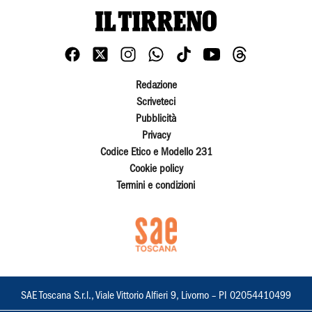
Redazione
Scriveteci
Pubblicità
Privacy
Codice Etico e Modello 231
Cookie policy
Termini e condizioni
SAE Toscana S.r.l., Viale Vittorio Alfieri 9, Livorno – PI 02054410499