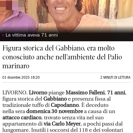
◗
La vittima aveva 71 anni
Figura storica del Gabbiano, era molto
conosciuto anche nell’ambiente del Palio
marinaro
01 dicembre 2025 18:20
2 MINUTI DI LETTURA
LIVORNO.
Livorno
piange
Massimo Falleni
,
71 anni
,
figura storica del
Gabbiano
e presenza fissa al
tradizionale tuffo di
Capodanno
. È deceduto
nella sera
domenica 30 novembre
a causa di un
attacco cardiaco
, trovato senza vita nel suo
appartamento di
via Carlo Meyer
, a pochi passi dal
lungomare. Inutili i soccorsi del 118 e dei volontari