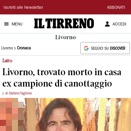
Il
Iscriviti alle Newsletter
ABBONATI
Tirreno
MENU
ACCEDI
Livorno
Livorno
Cronaca
SEGUICI SU
DISCOVER
Lutto
Livorno, trovato morto in casa
ex campione di canottaggio
di Stefano Taglione