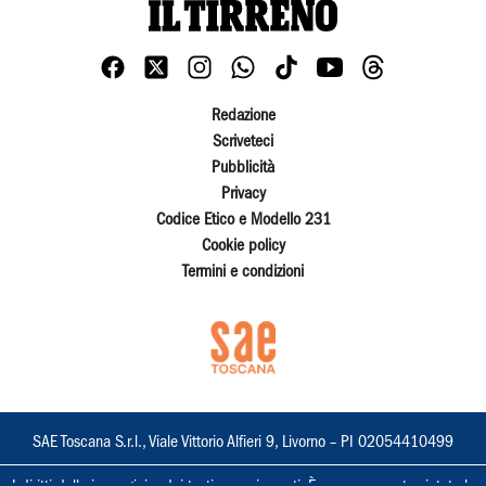
Redazione
Scriveteci
Pubblicità
Privacy
Codice Etico e Modello 231
Cookie policy
Termini e condizioni
SAE Toscana S.r.l., Viale Vittorio Alfieri 9, Livorno – PI 02054410499