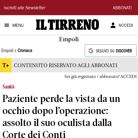
Il
Iscriviti alle Newsletter
ABBONATI
Tirreno
MENU
ACCEDI
Empoli
Empoli
Cronaca
SEGUICI SU
DISCOVER
T+
CONTENUTO RISERVATO AGLI ABBONATI
Sei già registrato / abbonato? ACCEDI
Sanità
Paziente perde la vista da un
occhio dopo l’operazione:
assolto il suo oculista dalla
Corte dei Conti